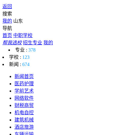
返回
搜索
我的
山东
导航
首页
中职学校
帮我选校
招生专业
我的
专业 :
378
学校 :
123
新闻 :
674
新闻首页
医药护理
学前艺术
网络软件
财税商贸
机电自控
建筑机械
酒店旅游
车辆运输