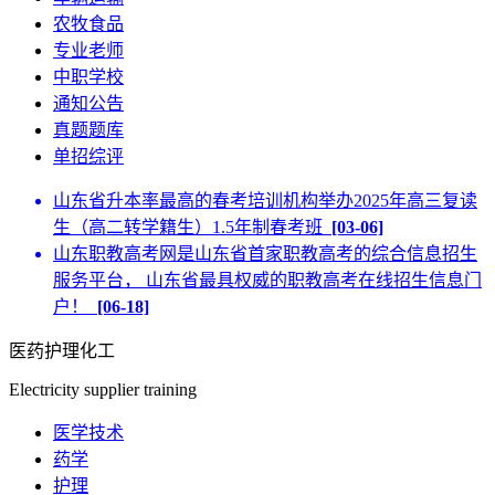
农牧食品
专业老师
中职学校
通知公告
真题题库
单招综评
山东省升本率最高的春考培训机构举办2025年高三复读
生（高二转学籍生）1.5年制春考班
[03-06]
山东职教高考网是山东省首家职教高考的综合信息招生
服务平台， 山东省最具权威的职教高考在线招生信息门
户！
[06-18]
医药护理化工
Electricity supplier training
医学技术
药学
护理